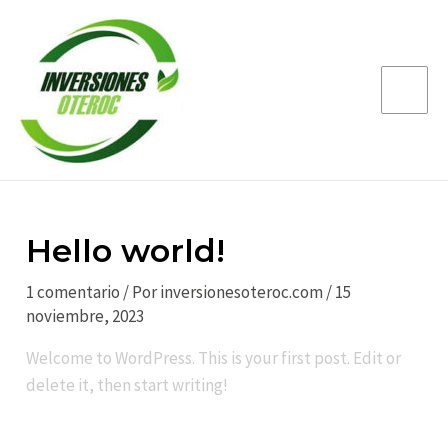
Ir
Main
al
Men
contenido
Hello world!
1 comentario
/ Por
inversionesoteroc.com
/
15
noviembre, 2023
Welcome to WordPress. This is your first post. Edit or
delete it, then start writing!